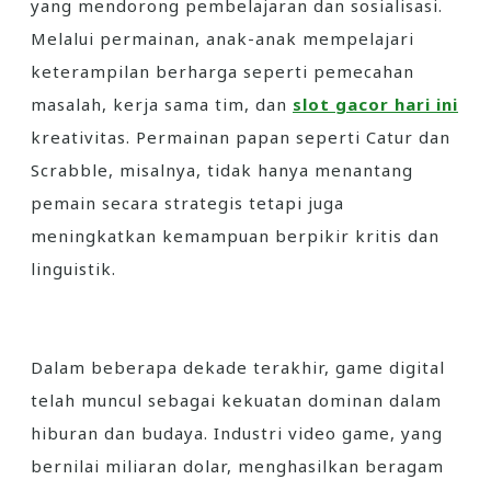
yang mendorong pembelajaran dan sosialisasi.
Melalui permainan, anak-anak mempelajari
keterampilan berharga seperti pemecahan
masalah, kerja sama tim, dan
slot gacor hari ini
kreativitas. Permainan papan seperti Catur dan
Scrabble, misalnya, tidak hanya menantang
pemain secara strategis tetapi juga
meningkatkan kemampuan berpikir kritis dan
linguistik.
Dalam beberapa dekade terakhir, game digital
telah muncul sebagai kekuatan dominan dalam
hiburan dan budaya. Industri video game, yang
bernilai miliaran dolar, menghasilkan beragam