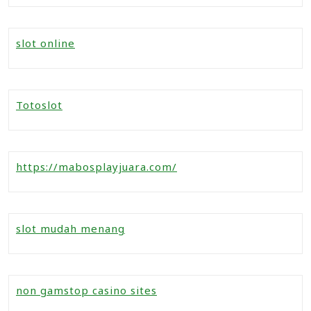
slot online
Totoslot
https://mabosplayjuara.com/
slot mudah menang
non gamstop casino sites