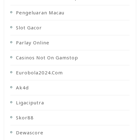
Pengeluaran Macau
Slot Gacor
Parlay Online
Casinos Not On Gamstop
Eurobola2024.com
Ak4d
Ligaciputra
Skor88
Dewascore