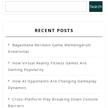
Search
RECENT POSTS
Bagaimana Bermain Game Memengaruhi
Kreativitas
How Virtual Reality Fitness Games Are
Gaining Popularity
How AI Opponents Are Changing Gameplay
Dynamics
Cross-Platform Play Breaking Down Console
Barriers