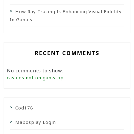
How Ray Tracing Is Enhancing Visual Fidelity
In Games
RECENT COMMENTS
No comments to show.
casinos not on gamstop
Cod178
Mabosplay Login