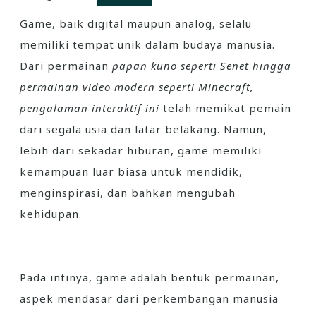
Game, baik digital maupun analog, selalu
memiliki tempat unik dalam budaya manusia.
Dari permainan
papan kuno seperti Senet hingga
permainan video modern seperti Minecraft,
pengalaman interaktif ini
telah memikat pemain
dari segala usia dan latar belakang. Namun,
lebih dari sekadar hiburan, game memiliki
kemampuan luar biasa untuk mendidik,
menginspirasi, dan bahkan mengubah
kehidupan.
Pada intinya, game adalah bentuk permainan,
aspek mendasar dari perkembangan manusia