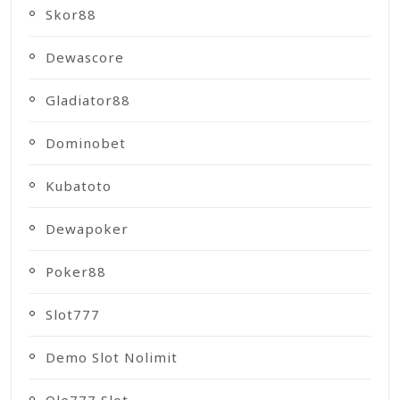
Skor88
Dewascore
Gladiator88
Dominobet
Kubatoto
Dewapoker
Poker88
Slot777
Demo Slot Nolimit
Ole777 Slot