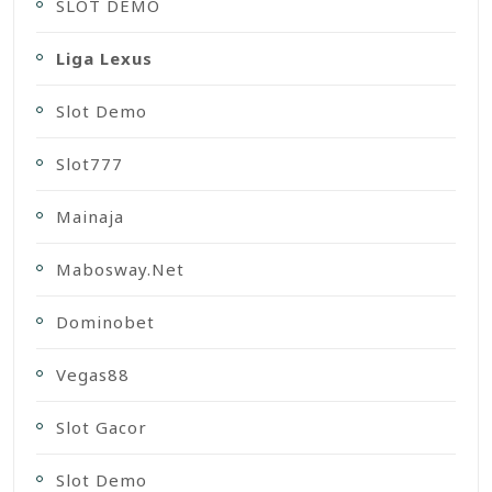
SLOT DEMO
Liga Lexus
Slot Demo
Slot777
Mainaja
Mabosway.net
Dominobet
Vegas88
Slot Gacor
Slot Demo