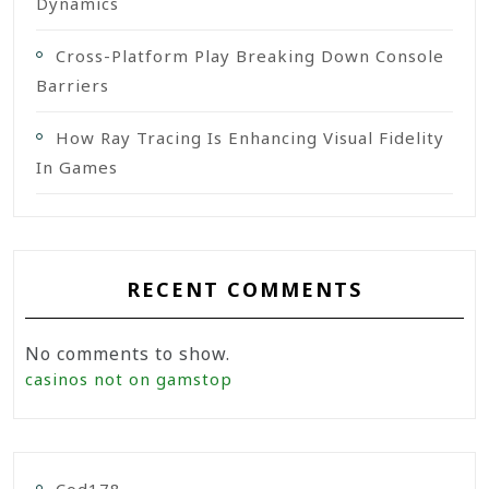
Dynamics
Cross-Platform Play Breaking Down Console
Barriers
How Ray Tracing Is Enhancing Visual Fidelity
In Games
RECENT COMMENTS
No comments to show.
casinos not on gamstop
Cod178