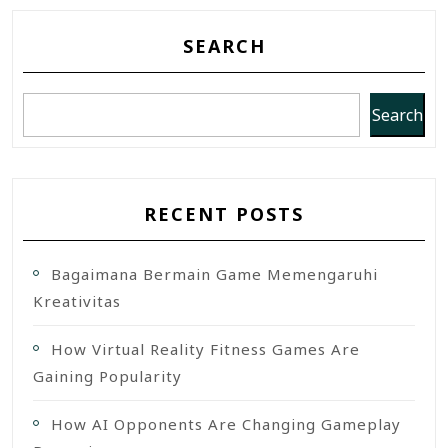
SEARCH
Search
RECENT POSTS
Bagaimana Bermain Game Memengaruhi
Kreativitas
How Virtual Reality Fitness Games Are
Gaining Popularity
How AI Opponents Are Changing Gameplay