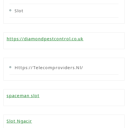
Slot
https://diamondpestcontrol.co.uk
Https://telecomproviders.nl/
spaceman slot
Slot Ngacir