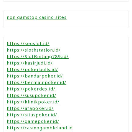
non gamstop casino sites
https://seoslot.id/
https://slothstation.id/
https://SlotBintang789.id/
https://kasirjudi.id/
https://pokerbulls.id/
https://bandarpoker.id/
https://bermainpoker.id/
https://pokerdex.id/
https://susupoker.id/
https://klinikpoker.id/
https://afapoker.id/
https://situspoker.id/
https://gamepoker.id/
https://casinogambleland.id