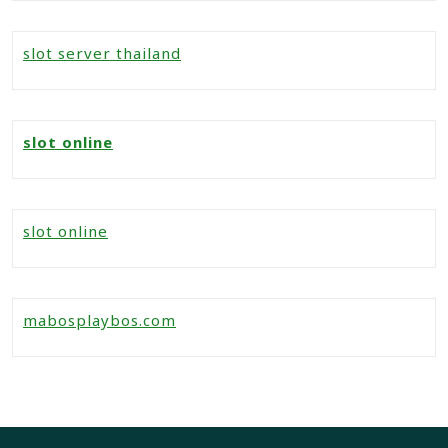
slot server thailand
slot online
slot online
mabosplaybos.com